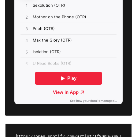
https://open.spotify.com/artist/1f90nDwXnNJ