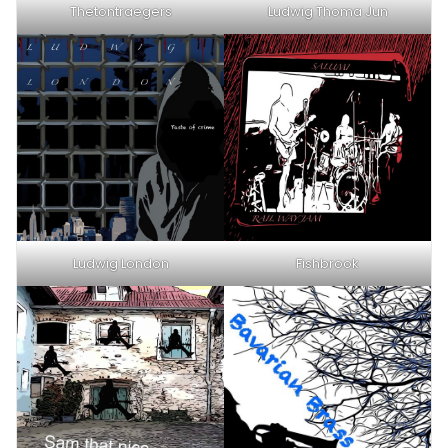
Thetontraegers
Ludwig Thoma Jun
Ludwig London
Fishbrook