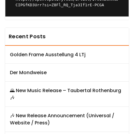
CIPGfKD3Urr?si=Z8Fl_RQ_Tja3If1rE-PCGA
Recent Posts
Golden Frame Ausstellung 4 LTj
Der Mondweise
🌄 New Music Release – Taubertal Rothenburg
🎶
🎶 New Release Announcement (Universal /
Website / Press)