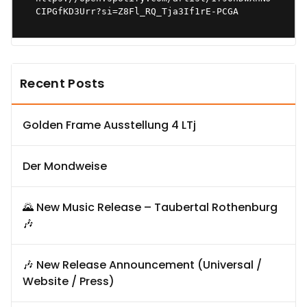
CIPGfKD3Urr?si=Z8Fl_RQ_Tja3If1rE-PCGA
Recent Posts
Golden Frame Ausstellung 4 LTj
Der Mondweise
🌄 New Music Release – Taubertal Rothenburg
🎶
🎶 New Release Announcement (Universal /
Website / Press)