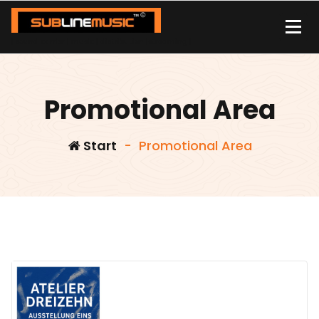
Zum
Inhalt
springen
| sound carrier | music | distribution |streaming |
Promotional Area
Start
-
Promotional Area