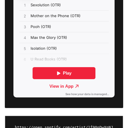
https://open.spotify.com/artist/1f90nDwXnNJ