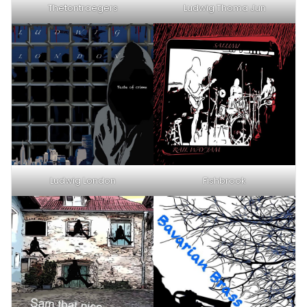
Thetontraegers
Ludwig Thoma Jun
Ludwig London
Fishbrook