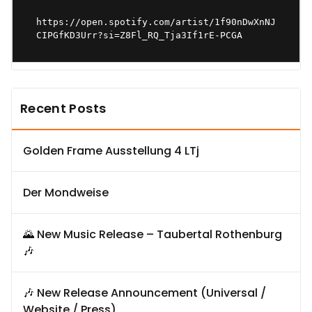
https://open.spotify.com/artist/1f90nDwXnNJ
CIPGfKD3Urr?si=Z8Fl_RQ_Tja3If1rE-PCGA
Recent Posts
Golden Frame Ausstellung 4 LTj
Der Mondweise
🌄 New Music Release – Taubertal Rothenburg
🎶
🎶 New Release Announcement (Universal /
Website / Press)