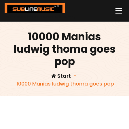
Zum
Inhalt
springen
| sound carrier | music | distribution |streaming |
10000 Manias
ludwig thoma goes
pop
Start
-
10000 Manias ludwig thoma goes pop